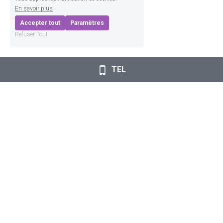
En savoir plus
Accepter tout
Paramètres
Refuser Tout
TEL
Service de Mise en Relation Collectionneurs - Artistes
CHEZ XYZ association RNA W042000644
J.O. et Statuts
© 2025
Termes et Conditions
Politique de confidentialité