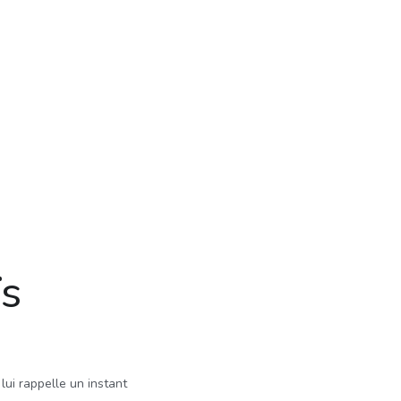
ïs
ui rappelle un instant 
siècles qui passent.
iés :
nise entièrement rebrodée 