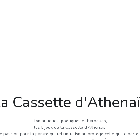
a Cassette d'Athena
Romantiques, poétiques et baroques,
les bijoux de la Cassette d'Athenaïs
passion pour la parure qui tel un talisman protège celle qui le porte, l
heureux un gage d'amour ou d'amitié.
e comme on ouvre une fenêtre sur le temps arrêté un instant, sur les 
 rendre hommage aux sujets évoqués les matériaux nobles sont privilég
uce , pierres dures et fines, apprêts anciens , cristaux, dentelle de Ve
de perles et de pierres.
Chaque pièce est unique et confère au bijou sa préciosité.