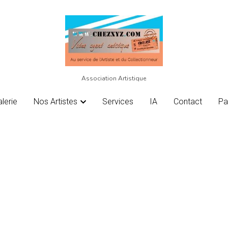
Association Artistique
Association Artistique
lerie
lerie
Nos Artistes
Nos Artistes
Services
Services
IA
IA
Contact
Contact
Pa
Pa