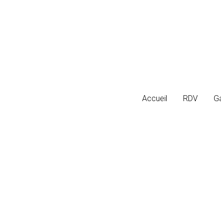
Accueil
Accueil
RDV
RDV
Ga
Ga