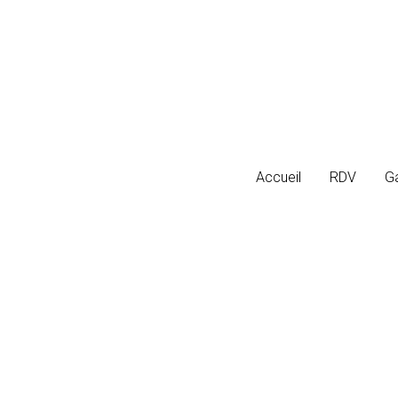
Accueil
Accueil
RDV
RDV
Ga
Ga