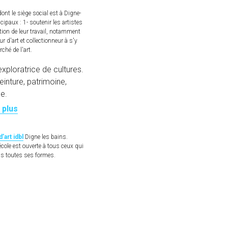
nt le siège social est à Digne-
cipaux : 1- soutenir les artistes 
ion de leur travail, notamment 
ur d'art et collectionneur à s'y 
ché de l'art.
exploratrice de cultures. 
einture, patrimoine, 
e.
 plus
’art idbl
Digne les bains.
école est ouverte à tous ceux qui 
ous toutes ses formes.