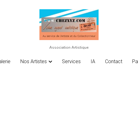
Association Artistique
Association Artistique
lerie
lerie
Nos Artistes
Nos Artistes
Services
Services
IA
IA
Contact
Contact
Pa
Pa