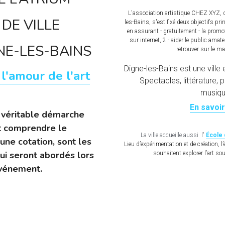
L'association artistique CHEZ XYZ, do
DE VILLE 
les-Bains, s'est fixé deux objectifs prin
en assurant - gratuitement - la promot
sur internet, 2 - aider le public amate
NE-LES-BAINS
retrouver sur le mar
Digne-les-Bains est une ville 
 l'amour de l'art
Spectacles, littérature, p
musiqu
En savoir
 véritable démarche 
et comprendre le 
La ville accueille aussi  l' 
École d
ne cotation, sont les 
Lieu d’expérimentation et de création, l’
ui seront abordés lors 
souhaitent explorer l’art s
événement.