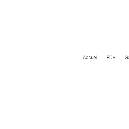
Accueil
Accueil
RDV
RDV
Ga
Ga