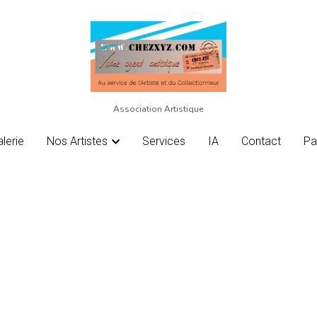
Association Artistique
Association Artistique
lerie
lerie
Nos Artistes
Nos Artistes
Services
Services
IA
IA
Contact
Contact
Pa
Pa