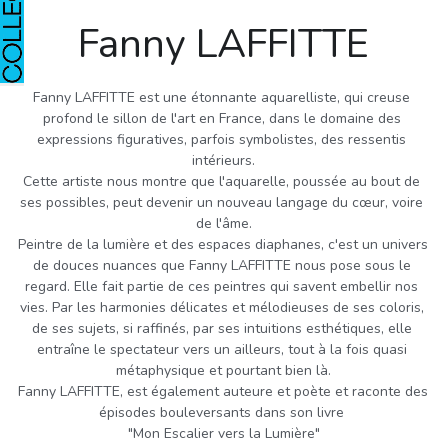
Le Livre
​Fanny LAFFITTE
Honorine
Fanny LAFFITTE est une étonnante aquarelliste, qui creuse 
profond le sillon de l'art en France, dans le domaine des 
expressions figuratives, parfois​ symbolistes,​ des ressentis 
intérieurs.
Cette artiste nous montre que l'aquarelle,​ poussée au bout de 
ses possibles,​ peut devenir un nouveau langage du cœur, voire 
de l'âme.
Peintre de la lumière et des espaces diaphanes, c'est un univers 
de douces nuances que Fanny LAFFITTE​ nous pose sous le 
regard.​ Elle fait partie de ces peintres qui savent embellir nos 
vies. Par les harmonies délicates et mélodieuses de ses coloris,​ 
de ses sujets, si raffinés, par ses intuitions esthétiques, elle 
entraîne le spectateur​ vers un ailleurs, tout à la fois quasi 
métaphysique et pourtant bien là.
Fanny LAFFITTE, est également auteure et poète et raconte des 
épisodes bouleversants dans son livre 
"Mon Escalier vers la Lumière"